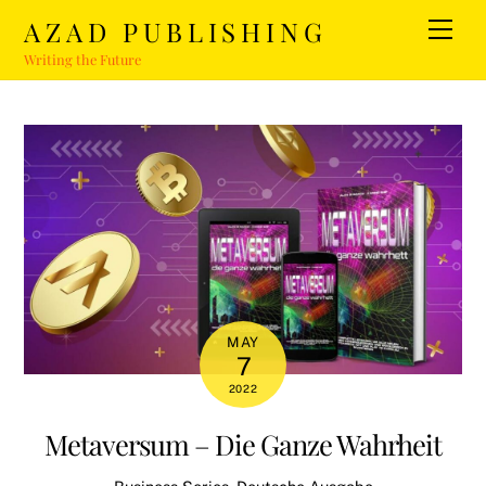
Skip
AZAD PUBLISHING
Men
to
Writing the Future
content
MAY
7
2022
Metaversum – Die Ganze Wahrheit