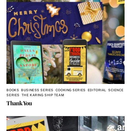
BOOKS
,
BUSINESS SERIES
,
COOKING SERIES
,
EDITORIAL
,
SCIENCE
SERIES
,
THE KARING SHIP TEAM
Thank You